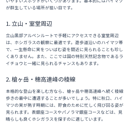
いやすいスポットがいくつかあります。基本的にはハイマツ
が群生している場所が狙い目です。
1. 立山・室堂周辺
立山黒部アルペンルートで手軽にアクセスできる室堂周辺
は、ホシガラスの観察に最適です。遊歩道沿いのハイマツ帯
で、一生懸命に実をついばむ姿を間近に見られることも珍し
くありません。また、ここでは国の特別天然記念物であるラ
イチョウと一緒に見られるチャンスもあります。
2. 槍ヶ岳・穂高連峰の稜線
本格的な登山を楽しむ方なら、槍ヶ岳や穂高連峰へ続く稜線
歩きの最中に遭遇することが多いでしょう。特に秋口、ハイ
マツの実が熟す時期には、貯食のために忙しく飛び回る姿が
見られます。表銀座コースやパノラマ銀座コースなどは、見
晴らしも良くホシガラスを探すのに適しています。