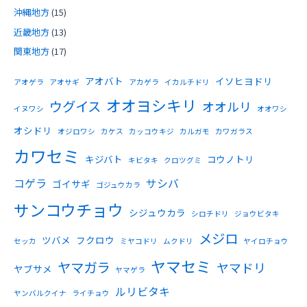
沖縄地方
(15)
近畿地方
(13)
関東地方
(17)
アオバト
イソヒヨドリ
アオゲラ
アオサギ
アカゲラ
イカルチドリ
オオヨシキリ
ウグイス
オオルリ
イヌワシ
オオワシ
オシドリ
オジロワシ
カケス
カッコウキジ
カルガモ
カワガラス
カワセミ
キジバト
コウノトリ
キビタキ
クロツグミ
コゲラ
サシバ
ゴイサギ
ゴジュウカラ
サンコウチョウ
シジュウカラ
シロチドリ
ジョウビタキ
メジロ
ツバメ
フクロウ
セッカ
ミヤコドリ
ムクドリ
ヤイロチョウ
ヤマセミ
ヤマガラ
ヤマドリ
ヤブサメ
ヤマゲラ
ルリビタキ
ヤンバルクイナ
ライチョウ