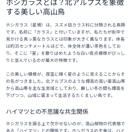
ホシガラスとは？北アルプスを象徴
する美しい高山鳥
ホシガラス（星鴉）は、スズメ目カラス科に分類される鳥類
です。名前に「カラス」と付いていますが、私たちが街中で
見かける真っ黒なカラスとは印象が大きく異なります。体長
は約35センチメートルほどで、体全体が濃い茶色をしてお
り、そこに「星」を散りばめたような白い斑点模様がびっし
りと並んでいるのが最大の特徴です。
この美しい模様が、夜空に輝く星のように見えることからそ
の名がつきました。北アルプスのような標高の高い亜高山帯
から高山帯を主な生息域としており、厳しい冬の間も標高を
下げつつ、山域に留まって生活するたくましい鳥です。
ハイマツとの不思議な共生関係
ホシガラスを語る上で欠かせないのが、高山植物の代表格で
ある「ハイマツ」との関係です。ホシガラスの主食は、ハイ