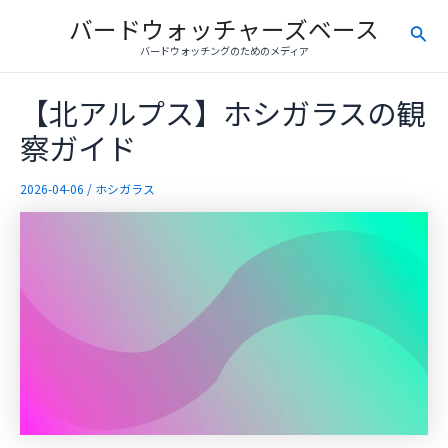
内
バードウォッチャーズベース
検
容
バードウォッチングのためのメディア
を
索
ス
【北アルプス】ホシガラスの観
キ
ッ
察ガイド
プ
2026-04-06
/
ホシガラス