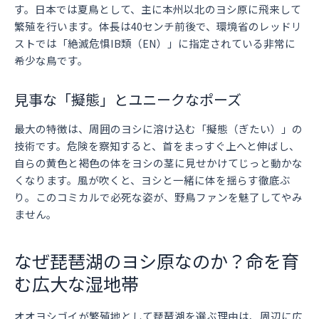
す。日本では夏鳥として、主に本州以北のヨシ原に飛来して
繁殖を行います。体長は40センチ前後で、環境省のレッドリ
ストでは「絶滅危惧IB類（EN）」に指定されている非常に
希少な鳥です。
見事な「擬態」とユニークなポーズ
最大の特徴は、周囲のヨシに溶け込む「擬態（ぎたい）」の
技術です。危険を察知すると、首をまっすぐ上へと伸ばし、
自らの黄色と褐色の体をヨシの茎に見せかけてじっと動かな
くなります。風が吹くと、ヨシと一緒に体を揺らす徹底ぶ
り。このコミカルで必死な姿が、野鳥ファンを魅了してやみ
ません。
なぜ琵琶湖のヨシ原なのか？命を育
む広大な湿地帯
オオヨシゴイが繁殖地として琵琶湖を選ぶ理由は、周辺に広