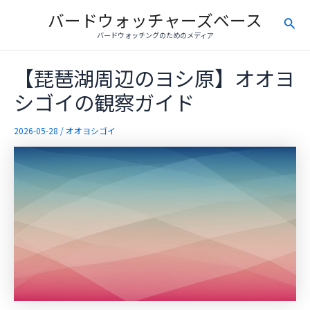
内
バードウォッチャーズベース
検
容
バードウォッチングのためのメディア
を
索
ス
【琵琶湖周辺のヨシ原】オオヨ
キ
ッ
シゴイの観察ガイド
プ
2026-05-28
/
オオヨシゴイ