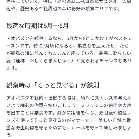
点在しています。特に「島根県立三瓶自然館サヒメル」の周
辺や、歴史ある神社周辺の森は絶好の観察エリアです。
最適な時期は5月〜8月
アオバズクを観察するなら、5月から8月にかけてがベストシ
ーズンです。特に7月頃になると、巣立ちを迎えたヒナたち
が親鳥の隣に並んでちょこんと座っている、最高に愛らしい
姿（通称：おしくらまんじゅう）が見られるチャンスもあり
ます。
観察時は「そっと見守る」が鉄則
アオバズクを観察・撮影する際は、絶対にストレスを与えな
いよう細心の注意を払いましょう。フラッシュの使用や大声
を出すことは厳禁です。静かに距離を保ち、双眼鏡や望遠レ
ンズを使ってそっと見守るのがマナーです。美しい自然と貴
重な野生動物を守るためにも、ルールを守って楽しみましょ
う。