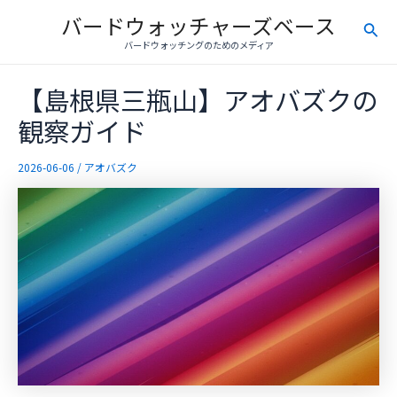
内
バードウォッチャーズベース
検
容
バードウォッチングのためのメディア
を
索
ス
【島根県三瓶山】アオバズクの
キ
ッ
観察ガイド
プ
2026-06-06
/
アオバズク