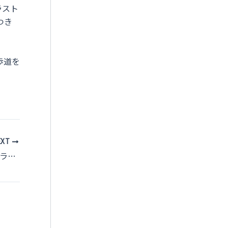
ラスト
つき
歩道を
EXT
【和歌山県高野山周辺の森】シジュウカラの観察ガイド