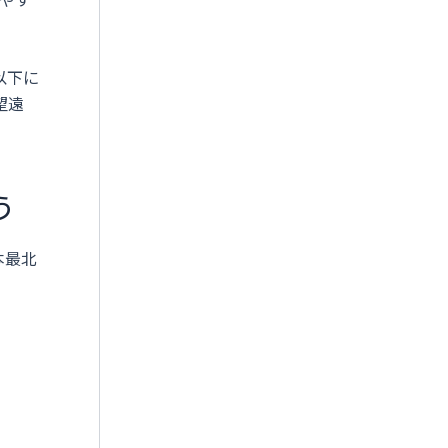
以下に
望遠
う
本最北