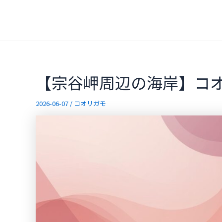
内
容
を
ス
キ
ッ
【宗谷岬周辺の海岸】コ
プ
2026-06-07
/
コオリガモ