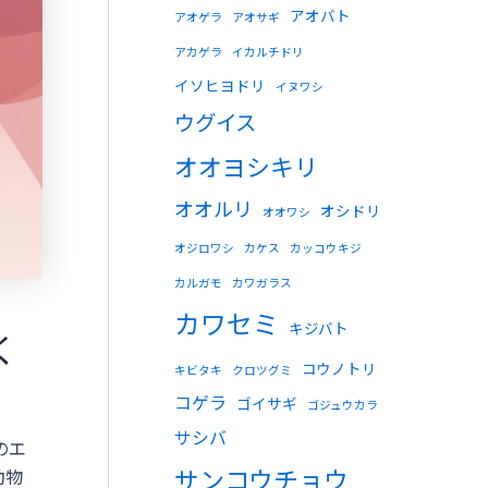
アオバト
アオゲラ
アオサギ
アカゲラ
イカルチドリ
イソヒヨドリ
イヌワシ
ウグイス
オオヨシキリ
オオルリ
オシドリ
オオワシ
オジロワシ
カケス
カッコウキジ
カルガモ
カワガラス
カワセミ
キジバト
く
コウノトリ
キビタキ
クロツグミ
コゲラ
ゴイサギ
ゴジュウカラ
サシバ
のエ
サンコウチョウ
動物