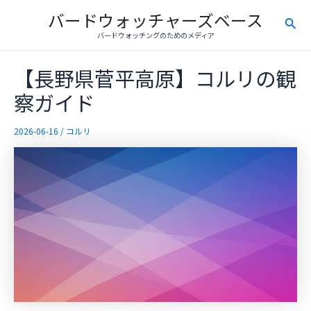
内
バードウォッチャーズベース
検
容
バードウォッチングのためのメディア
を
索
ス
【長野県菅平高原】コルリの観
キ
ッ
察ガイド
プ
2026-06-16
/
コルリ