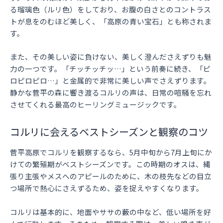
る瑠璃色（ルリ色）をしており、お腹の白さとのコントラス
トが息をのむほど美しく、「高原の青い宝石」とも称されま
す。
また、その美しい姿に負けない、美しく澄んださえずりも魅
力の一つです。「チッチッチッ…」という前奏に続き、「ピ
ロピロピロ…」と金属的で非常に美しい声でさえずります。
静かな菅平の森に響き渡るコルリの声は、日常の喧騒を忘れ
させてくれる最高のヒーリングミュージックです。
コルリに会えるベストシーズンと観察のコツ
菅平高原でコルリを観察するなら、5月中旬から7月上旬にか
けての繁殖期がベストシーズンです。この時期のオスは、縄
張り主張やメスへのアピールのために、木の枝先などの目立
つ場所で熱心にさえずるため、姿を捉えやすくなります。
コルリは基本的に、地面やササの藪の中など、低い場所を好