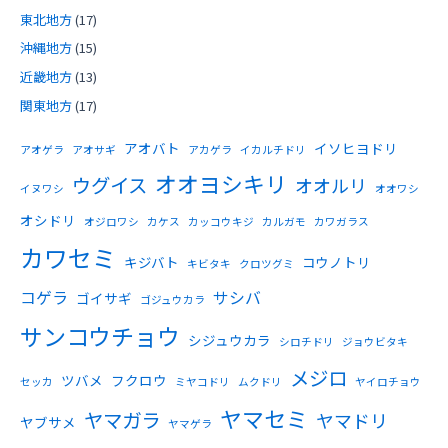
東北地方
(17)
沖縄地方
(15)
近畿地方
(13)
関東地方
(17)
アオバト
イソヒヨドリ
アオゲラ
アオサギ
アカゲラ
イカルチドリ
オオヨシキリ
ウグイス
オオルリ
イヌワシ
オオワシ
オシドリ
オジロワシ
カケス
カッコウキジ
カルガモ
カワガラス
カワセミ
キジバト
コウノトリ
キビタキ
クロツグミ
コゲラ
サシバ
ゴイサギ
ゴジュウカラ
サンコウチョウ
シジュウカラ
シロチドリ
ジョウビタキ
メジロ
ツバメ
フクロウ
セッカ
ミヤコドリ
ムクドリ
ヤイロチョウ
ヤマセミ
ヤマガラ
ヤマドリ
ヤブサメ
ヤマゲラ