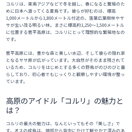
コルリは、東南アジアなどで冬を越し、春になると繁殖のた
めに日本へ渡ってくる夏鳥です。彼らが好むのは、標高
1,000メートルから1,800メートル付近の、落葉広葉樹林やサ
サが生い茂る明るい林。まさに標高約1,250〜1,500メートル
に位置する菅平高原は、コルリにとって理想的な繁殖地なの
です。
菅平高原には、豊かな森と美しい水辺、そして彼らの隠れ家
となるササ原が広がっています。大自然がそのまま残されて
いるため、コルリをはじめとする多くの野鳥がのびのびと暮
らしており、初心者でもじっくりと観察しやすい環境が整っ
ています。
高原のアイドル「コルリ」の魅力と
は？
コルリの最大の魅力は、なんといってもその「美しさ」で
す。オスの成鳥は、頭部から背中にかけて鮮やかで深みのあ