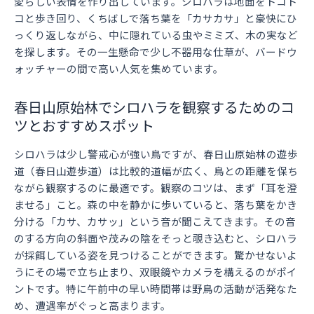
愛らしい表情を作り出しています。シロハラは地面をトコト
コと歩き回り、くちばしで落ち葉を「カサカサ」と豪快にひ
っくり返しながら、中に隠れている虫やミミズ、木の実など
を探します。その一生懸命で少し不器用な仕草が、バードウ
ォッチャーの間で高い人気を集めています。
春日山原始林でシロハラを観察するためのコ
ツとおすすめスポット
シロハラは少し警戒心が強い鳥ですが、春日山原始林の遊歩
道（春日山遊歩道）は比較的道幅が広く、鳥との距離を保ち
ながら観察するのに最適です。観察のコツは、まず「耳を澄
ませる」こと。森の中を静かに歩いていると、落ち葉をかき
分ける「カサ、カサッ」という音が聞こえてきます。その音
のする方向の斜面や茂みの陰をそっと覗き込むと、シロハラ
が採餌している姿を見つけることができます。驚かせないよ
うにその場で立ち止まり、双眼鏡やカメラを構えるのがポイ
ントです。特に午前中の早い時間帯は野鳥の活動が活発なた
め、遭遇率がぐっと高まります。