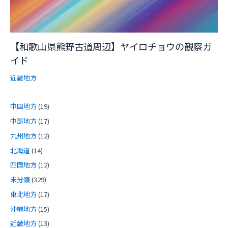
【和歌山県熊野古道周辺】ヤイロチョウの観察ガ
イド
近畿地方
中国地方
(19)
中部地方
(17)
九州地方
(12)
北海道
(14)
四国地方
(12)
未分類
(329)
東北地方
(17)
沖縄地方
(15)
近畿地方
(13)