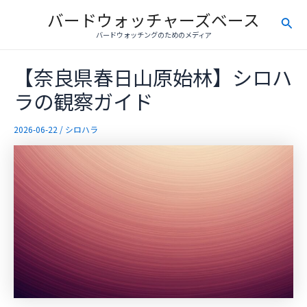
内
バードウォッチャーズベース
検
容
バードウォッチングのためのメディア
を
索
ス
【奈良県春日山原始林】シロハ
キ
ッ
ラの観察ガイド
プ
2026-06-22
/
シロハラ