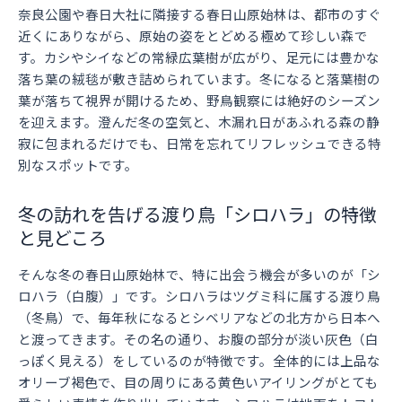
奈良公園や春日大社に隣接する春日山原始林は、都市のすぐ
近くにありながら、原始の姿をとどめる極めて珍しい森で
す。カシやシイなどの常緑広葉樹が広がり、足元には豊かな
落ち葉の絨毯が敷き詰められています。冬になると落葉樹の
葉が落ちて視界が開けるため、野鳥観察には絶好のシーズン
を迎えます。澄んだ冬の空気と、木漏れ日があふれる森の静
寂に包まれるだけでも、日常を忘れてリフレッシュできる特
別なスポットです。
冬の訪れを告げる渡り鳥「シロハラ」の特徴
と見どころ
そんな冬の春日山原始林で、特に出会う機会が多いのが「シ
ロハラ（白腹）」です。シロハラはツグミ科に属する渡り鳥
（冬鳥）で、毎年秋になるとシベリアなどの北方から日本へ
と渡ってきます。その名の通り、お腹の部分が淡い灰色（白
っぽく見える）をしているのが特徴です。全体的には上品な
オリーブ褐色で、目の周りにある黄色いアイリングがとても