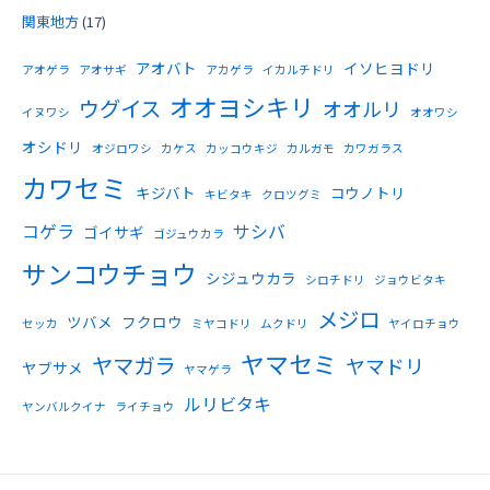
関東地方
(17)
アオバト
イソヒヨドリ
アオゲラ
アオサギ
アカゲラ
イカルチドリ
オオヨシキリ
ウグイス
オオルリ
イヌワシ
オオワシ
オシドリ
オジロワシ
カケス
カッコウキジ
カルガモ
カワガラス
カワセミ
キジバト
コウノトリ
キビタキ
クロツグミ
コゲラ
サシバ
ゴイサギ
ゴジュウカラ
サンコウチョウ
シジュウカラ
シロチドリ
ジョウビタキ
メジロ
ツバメ
フクロウ
セッカ
ミヤコドリ
ムクドリ
ヤイロチョウ
ヤマセミ
ヤマガラ
ヤマドリ
ヤブサメ
ヤマゲラ
ルリビタキ
ヤンバルクイナ
ライチョウ