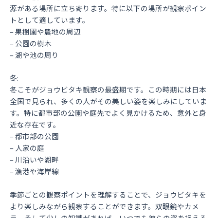
源がある場所に立ち寄ります。特に以下の場所が観察ポイン
トとして適しています。
– 果樹園や農地の周辺
– 公園の樹木
– 湖や池の周り
冬:
冬こそがジョウビタキ観察の最盛期です。この時期には日本
全国で見られ、多くの人がその美しい姿を楽しみにしていま
す。特に都市部の公園や庭先でよく見かけるため、意外と身
近な存在です。
– 都市部の公園
– 人家の庭
– 川沿いや湖畔
– 漁港や海岸線
季節ごとの観察ポイントを理解することで、ジョウビタキを
より楽しみながら観察することができます。双眼鏡やカメ
ラ、そして少しの知識があれば、いつでも彼らの姿を捉える