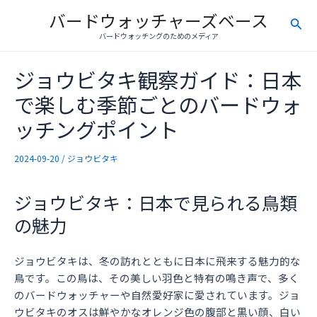
内
バードウォッチャーズベース
検
容
バードウォッチングのためのメディア
を
索
ス
ジョウビタキ観察ガイド：日本
キ
ッ
で楽しむ季節ごとのバードウォ
プ
ッチングポイント
2024-09-20
/
ジョウビタキ
ジョウビタキ：日本で見られる鳥類
の魅力
ジョウビタキは、冬の訪れとともに日本に飛来する魅力的な
鳥です。この鳥は、その美しい羽色と特有の鳴き声で、多く
のバードウォッチャーや自然愛好家に愛されています。ジョ
ウビタキのオスは鮮やかなオレンジ色の腹部と黒い顔、白い