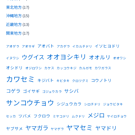
東北地方
(17)
沖縄地方
(15)
近畿地方
(13)
関東地方
(17)
アオバト
イソヒヨドリ
アオゲラ
アオサギ
アカゲラ
イカルチドリ
オオヨシキリ
ウグイス
オオルリ
イヌワシ
オオワシ
オシドリ
オジロワシ
カケス
カッコウキジ
カルガモ
カワガラス
カワセミ
キジバト
コウノトリ
キビタキ
クロツグミ
コゲラ
サシバ
ゴイサギ
ゴジュウカラ
サンコウチョウ
シジュウカラ
シロチドリ
ジョウビタキ
メジロ
ツバメ
フクロウ
セッカ
ミヤコドリ
ムクドリ
ヤイロチョウ
ヤマセミ
ヤマガラ
ヤマドリ
ヤブサメ
ヤマゲラ