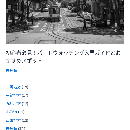
初心者必見！バードウォッチング入門ガイドとお
すすめスポット
未分類
中国地方
(19)
中部地方
(17)
九州地方
(12)
北海道
(14)
四国地方
(12)
未分類
(329)