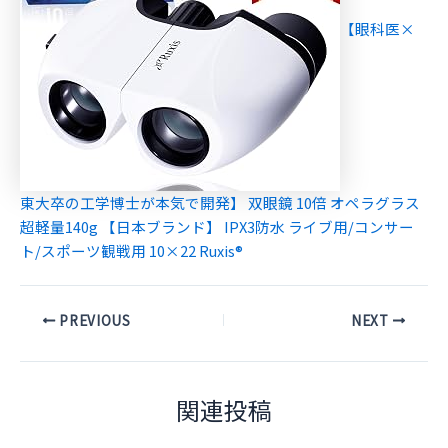
【眼科医×
東大卒の工学博士が本気で開発】 双眼鏡 10倍 オペラグラス
超軽量140g 【日本ブランド】 IPX3防水 ライブ用/コンサー
ト/スポーツ観戦用 10×22 Ruxis®
Post
PREVIOUS
NEXT
navigation
関連投稿