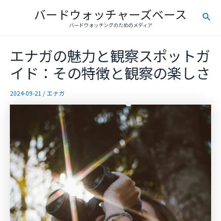
内
バードウォッチャーズベース
検
容
バードウォッチングのためのメディア
を
索
ス
エナガの魅力と観察スポットガ
キ
ッ
イド：その特徴と観察の楽しさ
プ
2024-09-21
/
エナガ