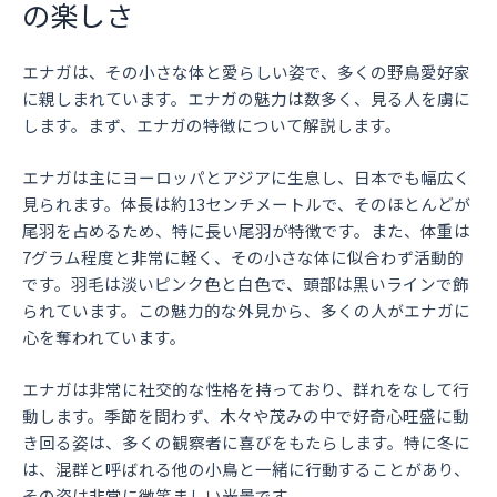
の楽しさ
エナガは、その小さな体と愛らしい姿で、多くの野鳥愛好家
に親しまれています。エナガの魅力は数多く、見る人を虜に
します。まず、エナガの特徴について解説します。
エナガは主にヨーロッパとアジアに生息し、日本でも幅広く
見られます。体長は約13センチメートルで、そのほとんどが
尾羽を占めるため、特に長い尾羽が特徴です。また、体重は
7グラム程度と非常に軽く、その小さな体に似合わず活動的
です。羽毛は淡いピンク色と白色で、頭部は黒いラインで飾
られています。この魅力的な外見から、多くの人がエナガに
心を奪われています。
エナガは非常に社交的な性格を持っており、群れをなして行
動します。季節を問わず、木々や茂みの中で好奇心旺盛に動
き回る姿は、多くの観察者に喜びをもたらします。特に冬に
は、混群と呼ばれる他の小鳥と一緒に行動することがあり、
その姿は非常に微笑ましい光景です。