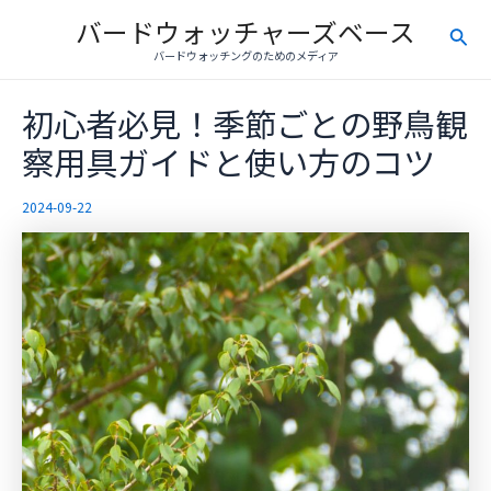
内
バードウォッチャーズベース
検
容
バードウォッチングのためのメディア
を
索
ス
初心者必見！季節ごとの野鳥観
キ
ッ
察用具ガイドと使い方のコツ
プ
2024-09-22