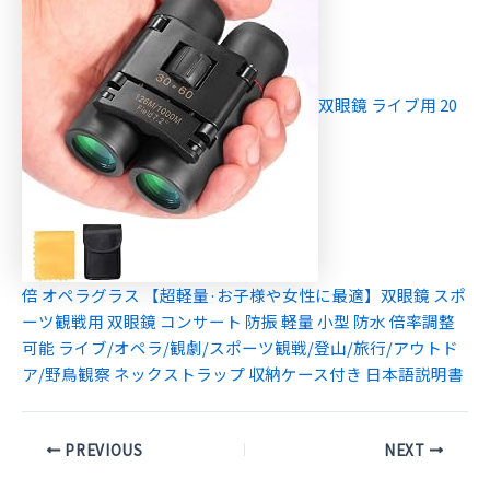
双眼鏡 ライブ用 20
倍 オペラグラス 【超軽量·お子様や女性に最適】双眼鏡 スポ
ーツ観戦用 双眼鏡 コンサート 防振 軽量 小型 防水 倍率調整
可能 ライブ/オペラ/観劇/スポーツ観戦/登山/旅行/アウトド
ア/野鳥観察 ネックストラップ 収納ケース付き 日本語説明書
Post
PREVIOUS
NEXT
navigation