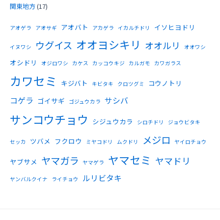
関東地方
(17)
アオバト
イソヒヨドリ
アオゲラ
アオサギ
アカゲラ
イカルチドリ
オオヨシキリ
ウグイス
オオルリ
イヌワシ
オオワシ
オシドリ
オジロワシ
カケス
カッコウキジ
カルガモ
カワガラス
カワセミ
キジバト
コウノトリ
キビタキ
クロツグミ
コゲラ
サシバ
ゴイサギ
ゴジュウカラ
サンコウチョウ
シジュウカラ
シロチドリ
ジョウビタキ
メジロ
ツバメ
フクロウ
セッカ
ミヤコドリ
ムクドリ
ヤイロチョウ
ヤマセミ
ヤマガラ
ヤマドリ
ヤブサメ
ヤマゲラ
ルリビタキ
ヤンバルクイナ
ライチョウ