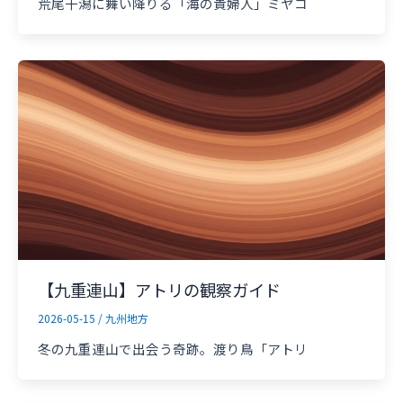
荒尾干潟に舞い降りる「海の貴婦人」ミヤコ
【九重連山】アトリの観察ガイド
2026-05-15
/
九州地方
冬の九重連山で出会う奇跡。渡り鳥「アトリ