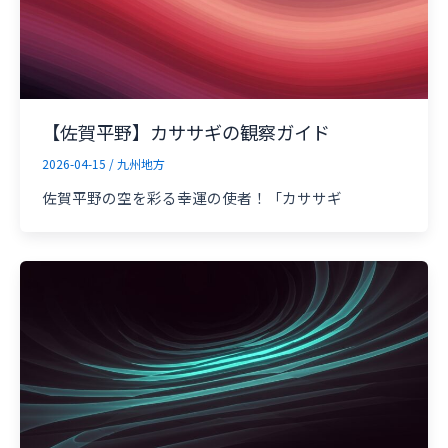
【佐賀平野】カササギの観察ガイド
2026-04-15
/
九州地方
佐賀平野の空を彩る幸運の使者！「カササギ