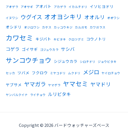
アオバト
イソヒヨドリ
アオゲラ
アオサギ
アカゲラ
イカルチドリ
オオヨシキリ
ウグイス
オオルリ
イヌワシ
オオワシ
オシドリ
オジロワシ
カケス
カッコウキジ
カルガモ
カワガラス
カワセミ
キジバト
コウノトリ
キビタキ
クロツグミ
コゲラ
サシバ
ゴイサギ
ゴジュウカラ
サンコウチョウ
シジュウカラ
シロチドリ
ジョウビタキ
メジロ
ツバメ
フクロウ
セッカ
ミヤコドリ
ムクドリ
ヤイロチョウ
ヤマセミ
ヤマガラ
ヤマドリ
ヤブサメ
ヤマゲラ
ルリビタキ
ヤンバルクイナ
ライチョウ
Copyright © 2026 バードウォッチャーズベース