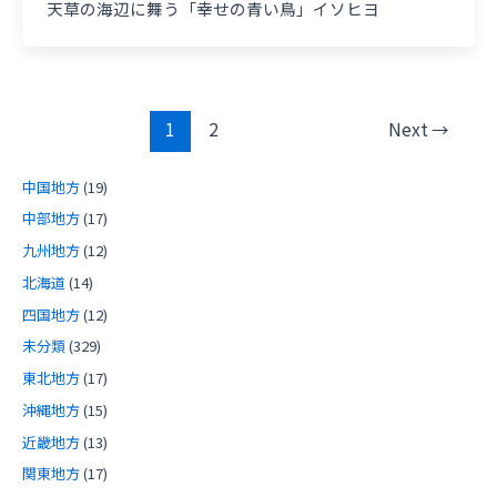
天草の海辺に舞う「幸せの青い鳥」イソヒヨ
投
1
2
Next
→
稿
の
中国地方
(19)
ペ
中部地方
(17)
ー
九州地方
(12)
ジ
送
北海道
(14)
り
四国地方
(12)
未分類
(329)
東北地方
(17)
沖縄地方
(15)
近畿地方
(13)
関東地方
(17)