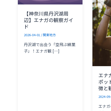
【神奈川県丹沢湖周
辺】エナガの観察ガイ
ド
2026-04-01
/
関東地方
丹沢湖で出会う「空飛ぶ綿菓
子」！エナガ観 […]
エナ
ポッ
徴と
2024-09
エナガ