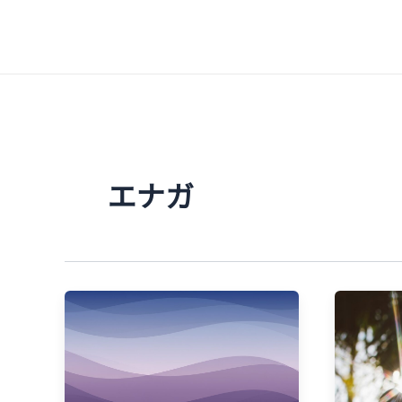
内
容
を
ス
キ
ッ
プ
エナガ