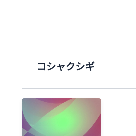
内
容
を
ス
キ
ッ
プ
コシャクシギ