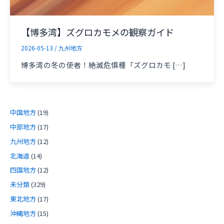
【博多湾】ズグロカモメの観察ガイド
2026-05-13
/
九州地方
博多湾の冬の使者！絶滅危惧種「ズグロカモ […]
中国地方
(19)
中部地方
(17)
九州地方
(12)
北海道
(14)
四国地方
(12)
未分類
(329)
東北地方
(17)
沖縄地方
(15)