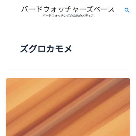
内
バードウォッチャーズベース
検
容
バードウォッチングのためのメディア
を
索
ス
キ
ッ
ズグロカモメ
プ