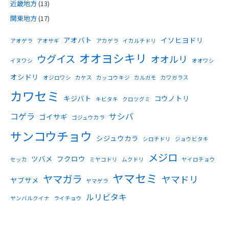
近畿地方
(13)
関東地方
(17)
アオバト
イソヒヨドリ
アオゲラ
アオサギ
アカゲラ
イカルチドリ
オオヨシキリ
ウグイス
オオルリ
イヌワシ
オオワシ
オシドリ
オジロワシ
カケス
カッコウキジ
カルガモ
カワガラス
カワセミ
キジバト
コウノトリ
キビタキ
クロツグミ
コゲラ
サシバ
ゴイサギ
ゴジュウカラ
サンコウチョウ
シジュウカラ
シロチドリ
ジョウビタキ
メジロ
ツバメ
フクロウ
セッカ
ミヤコドリ
ムクドリ
ヤイロチョウ
ヤマセミ
ヤマガラ
ヤマドリ
ヤブサメ
ヤマゲラ
ルリビタキ
ヤンバルクイナ
ライチョウ