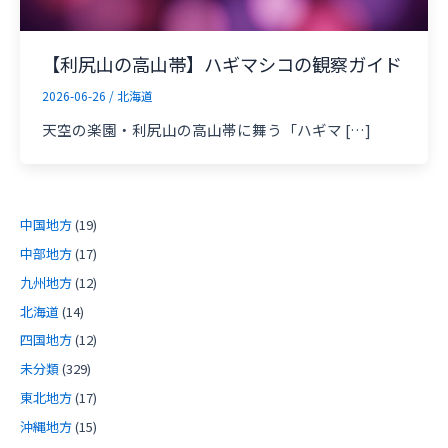
【利尻山の高山帯】ハギマシコの観察ガイド
2026-06-26
/
北海道
天空の楽園・利尻山の高山帯に舞う「ハギマ […]
中国地方
(19)
中部地方
(17)
九州地方
(12)
北海道
(14)
四国地方
(12)
未分類
(329)
東北地方
(17)
沖縄地方
(15)