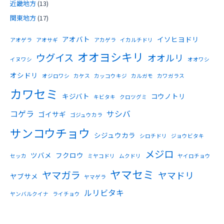
近畿地方
(13)
関東地方
(17)
アオバト
イソヒヨドリ
アオゲラ
アオサギ
アカゲラ
イカルチドリ
オオヨシキリ
ウグイス
オオルリ
イヌワシ
オオワシ
オシドリ
オジロワシ
カケス
カッコウキジ
カルガモ
カワガラス
カワセミ
キジバト
コウノトリ
キビタキ
クロツグミ
コゲラ
サシバ
ゴイサギ
ゴジュウカラ
サンコウチョウ
シジュウカラ
シロチドリ
ジョウビタキ
メジロ
ツバメ
フクロウ
セッカ
ミヤコドリ
ムクドリ
ヤイロチョウ
ヤマセミ
ヤマガラ
ヤマドリ
ヤブサメ
ヤマゲラ
ルリビタキ
ヤンバルクイナ
ライチョウ