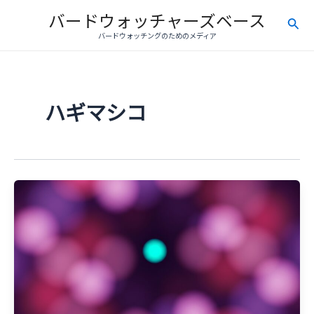
内
バードウォッチャーズベース
検
容
バードウォッチングのためのメディア
を
索
ス
キ
ッ
ハギマシコ
プ