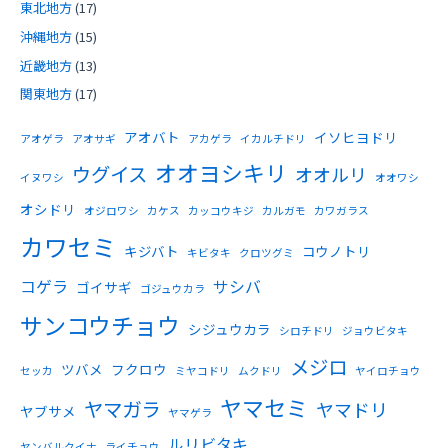
東北地方
(17)
沖縄地方
(15)
近畿地方
(13)
関東地方
(17)
アオバト
イソヒヨドリ
アオゲラ
アオサギ
アカゲラ
イカルチドリ
オオヨシキリ
ウグイス
オオルリ
イヌワシ
オオワシ
オシドリ
オジロワシ
カケス
カッコウキジ
カルガモ
カワガラス
カワセミ
キジバト
コウノトリ
キビタキ
クロツグミ
コゲラ
サシバ
ゴイサギ
ゴジュウカラ
サンコウチョウ
シジュウカラ
シロチドリ
ジョウビタキ
メジロ
ツバメ
フクロウ
セッカ
ミヤコドリ
ムクドリ
ヤイロチョウ
ヤマセミ
ヤマガラ
ヤマドリ
ヤブサメ
ヤマゲラ
ルリビタキ
ヤンバルクイナ
ライチョウ