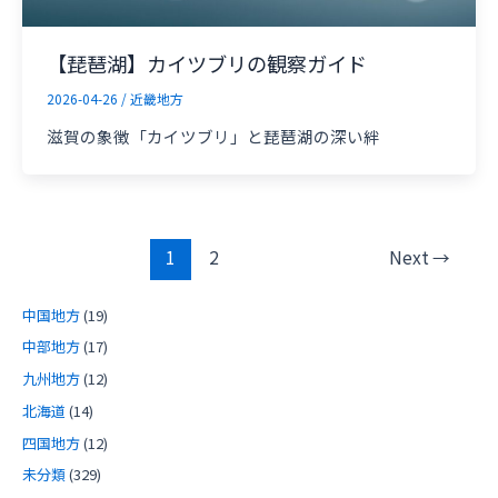
【琵琶湖】カイツブリの観察ガイド
2026-04-26
/
近畿地方
滋賀の象徴「カイツブリ」と琵琶湖の深い絆
投
1
2
Next
→
稿
の
中国地方
(19)
ペ
中部地方
(17)
ー
九州地方
(12)
ジ
送
北海道
(14)
り
四国地方
(12)
未分類
(329)