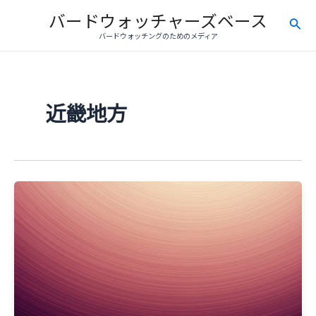
内
バードウォッチャーズベース
検
容
バードウォッチングのためのメディア
を
索
ス
キ
ッ
近畿地方
プ